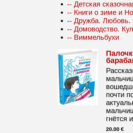
-- Детская сказочн
-- Книги о зиме и Н
-- Дружба. Любовь.
-- Домоводство. Ку
-- Виммельбухи
Палочк
бараба
Рассказ
мальчиш
вошедши
почти п
актуаль
мальчиш
гнётся и
20.00 €