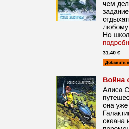
чем дел
задание
отдыхат
любому 
Но школ
подроб
31.40 €
Война 
Алиса С
путешес
она уже
Галакти
океана 
перемещ