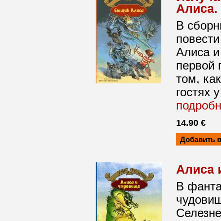
Алиса.
В сборн
повести
Алиса и
первой 
том, ка
гостях у
подроб
14.90 €
Алиса 
В фанта
чудовищ
Селезне