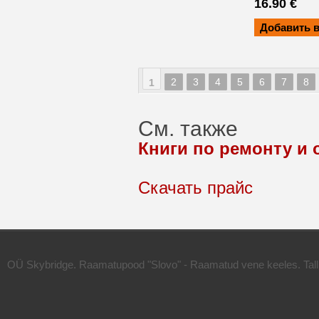
16.90 €
Страницы
2
3
4
5
6
7
8
1
См. также
Книги по ремонту и
Скачать прайс
OÜ Skybridge. Raamatupood "Slovo" - Raamatud vene keeles. Talli