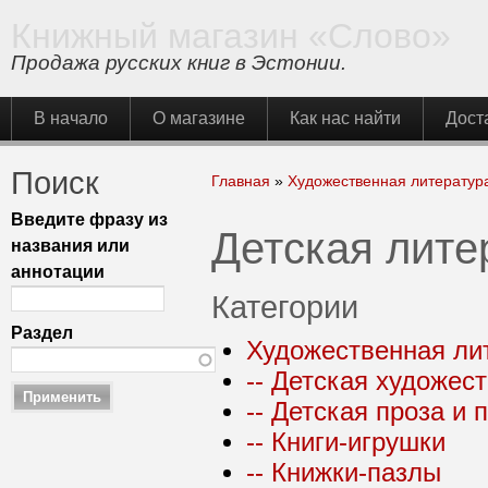
Книжный магазин «Слово»
Продажа русских книг в Эстонии.
Главное меню
В начало
О магазине
Как нас найти
Дост
Поиск
Вы здесь
Главная
»
Художественная литератур
Введите фразу из
Детская лите
названия или
аннотации
Категории
Раздел
Художественная ли
-- Детская художес
-- Детская проза и 
-- Книги-игрушки
-- Книжки-пазлы