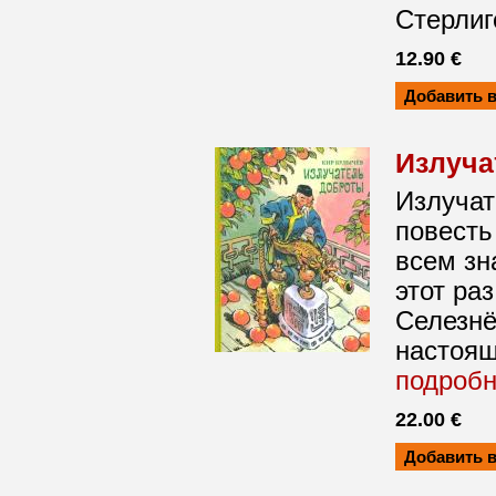
Стерлиг
12.90 €
Излуча
Излучат
повесть
всем зн
этот ра
Селезнё
настоящ
подроб
22.00 €