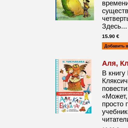
времени
существ
четверт
Здесь..
15.90 €
Аля, К
В книгу
Кляксич
повести
«Может,
просто 
учебник
читател