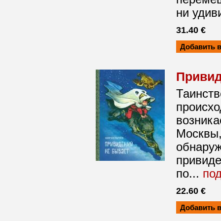
ни удив
31.40 €
Привид
Таинств
происхо
возника
Москвы,
обнаруж
привиде
по...
по
22.60 €