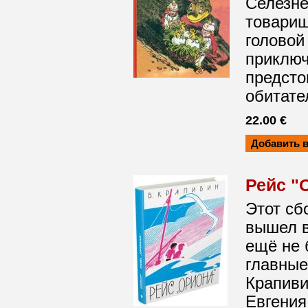
Селезнё
товарищ
головой
приключ
предсто
обитате
22.00 €
Рейс "
Этот сб
вышел в
ещё не 
главные
Крапиви
Евгения