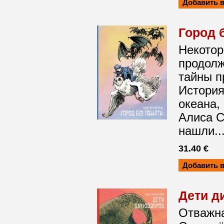
Город 
Некотор
продолж
тайны п
История
океана,
Алиса С
нашли..
31.40 €
Дети д
Отважна