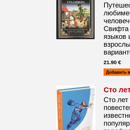
Путешес
любиме
человеч
Свифта 
языков 
взрослы
варианте
21.90 €
Сто ле
Сто лет
повесте
известн
популяр