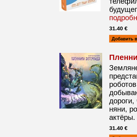
телефил
будущег
подроб
31.40 €
Пленни
Земляне
предста
робото
добываю
дороги,
няни, р
актёры.
31.40 €