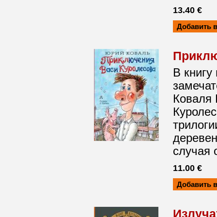
13.40 €
Приклю
В книгу
замечат
Коваля 
Куролес
трилоги
деревен
случая 
11.00 €
Излуча