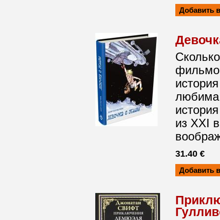
Девочк
Сколько
фильмов
история
любима 
история
из XXI 
воображ
31.40 €
Прикл
Гуллив