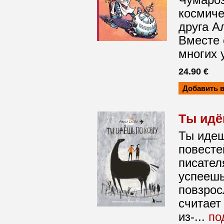
Чумароз
космиче
друга А
Вместе 
многих 
24.90 €
Ты идё
Ты идеш
повесте
писател
успеешь
повзрос
считает
из-...
по