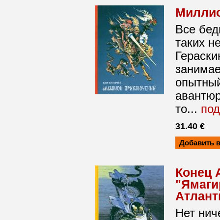
Миллио
Все бед
таких н
Гераски
занимае
опытный
авантюр
то...
по
31.40 €
Конец 
"Ямаги
Атлант
Нет нич