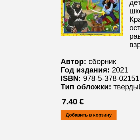
де
шк
Кр
ос
ра
вз
Автор:
сборник
Год издания:
2021
ISBN:
978-5-378-02151
Тип обложки:
твердый
7.40 €