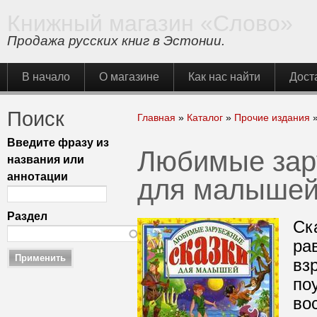
Книжный магазин «Слово»
Продажа русских книг в Эстонии.
Главное меню
В начало
О магазине
Как нас найти
Дост
Поиск
Вы здесь
Главная
»
Каталог
»
Прочие издания
Введите фразу из
Любимые зар
названия или
аннотации
для малыше
Раздел
Ск
ра
вз
по
во