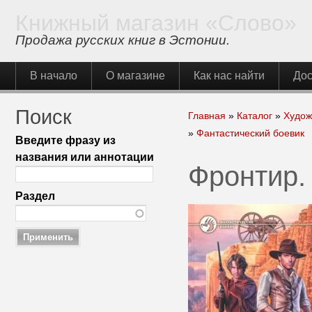
Книжный магазин «Слово»
Продажа русских книг в Эстонии.
Главное меню
В начало
О магазине
Как нас найти
Дос
Поиск
Вы здесь
Главная
»
Каталог
»
Худож
»
Фантастический боевик
Введите фразу из
названия или аннотации
Фронтир. 
Раздел