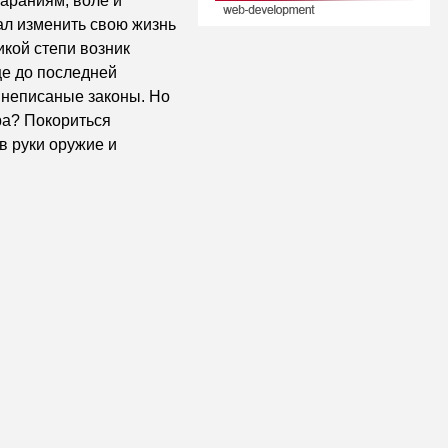
тараниям, воле и
лал изменить свою жизнь
кой степи возник
ще до последней
 неписаные законы. Но
ра? Покориться
в руки оружие и