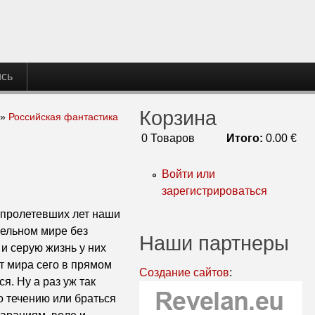
ись
Корзина
»
Российская фантастика
0
Товаров
Итого:
0.00 €
Войти или
зарегистрироваться
о пролетевших лет наши
лельном мире без
Наши партнеры
и серую жизнь у них
т мира сего в прямом
Создание сайтов
:
я. Ну а раз уж так
по течению или браться