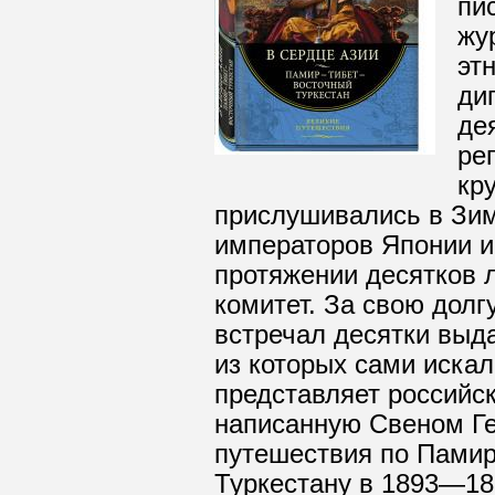
пи
жу
эт
ди
де
ре
кр
прислушивались в Зим
императоров Японии и
протяжении десятков 
комитет. За свою дол
встречал десятки вы
из которых сами искал
представляет российск
написанную Свеном Ге
путешествия по Памир
Туркестану в 1893—18