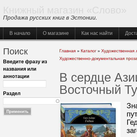
Книжный магазин «Слово»
Продажа русских книг в Эстонии.
Главное меню
В начало
О магазине
Как нас найти
Дост
Поиск
Вы здесь
Главная
»
Каталог
»
Художественная 
Художественно-документальная проз
Введите фразу из
названия или
В сердце Азии
аннотации
Восточный Ту
Раздел
Зн
пу
Ге
за