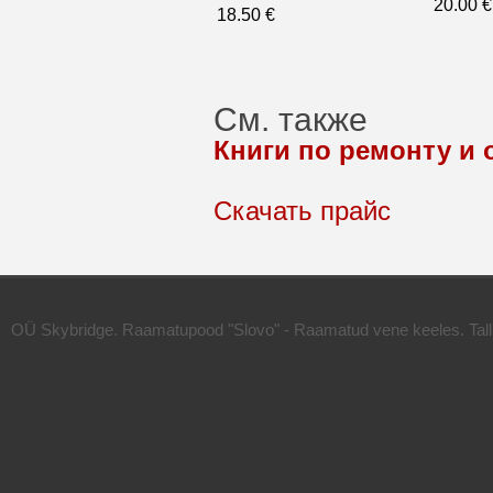
20.00 €
18.50 €
См. также
Книги по ремонту и
Скачать прайс
OÜ Skybridge. Raamatupood "Slovo" - Raamatud vene keeles. Talli